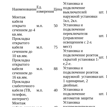
Установка и
Ед.
подключение
Наименование
Цена
измерения
выключателей
шт.
наружной установки
Монтаж
1кл, 2кл.
кабеля
Установка и
открыто
м.п.
50
подключение
сечением до 4
переключателя
кв.мм.
шт.
(управление
Прокладка
освещением с 2-х
открытого
мест)
кабеля
м.п.
75
Установка и
сечением до
подключение розеток
10 кв.мм.
шт.
скрытой установки 1-
Прокладка
е,2-е.
открытого
Установка и
кабеля
м.п.
88
подключение розеток
сечением до
наружной установки
шт.
16 кв.мм.
1 одинарные, 2
Прокладка
двойные.
слаботочного
Установка и
кабеля (ТВ,
м.п.
40
подключение
шт.
телефон,
автоматов защиты
интернет)
Установка
Монтаж
распределительных