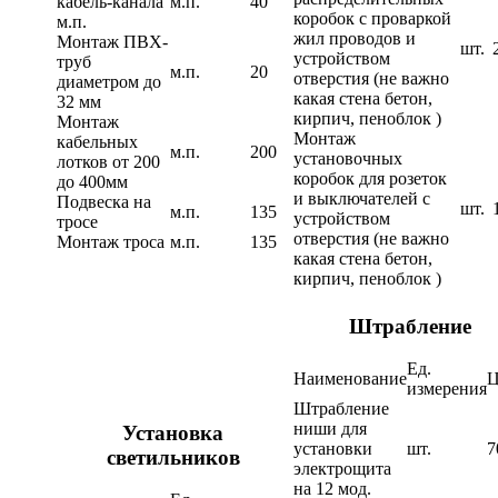
кабель-канала
м.п.
40
коробок с проваркой
м.п.
жил проводов и
Монтаж ПВХ-
шт.
устройством
труб
м.п.
20
отверстия (не важно
диаметром до
какая стена бетон,
32 мм
кирпич, пеноблок )
Монтаж
Монтаж
кабельных
м.п.
200
установочных
лотков от 200
коробок для розеток
до 400мм
и выключателей с
Подвеска на
шт.
м.п.
135
устройством
тросе
отверстия (не важно
Монтаж троса
м.п.
135
какая стена бетон,
кирпич, пеноблок )
Штрабление
Ед.
Наименование
Ц
измерения
Штрабление
ниши для
Установка
установки
шт.
7
светильников
электрощита
на 12 мод.