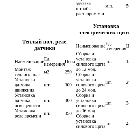
замазка
м.п.
5
штробы
раствором м.п.
Установка
электрических щит
Теплый пол, реле,
Ед.
Наименование
Ц
датчики
измерения
Сборка и
Ед.
установка
Наименование
Цена
шт.
1
измерения
силового щита
Монтаж
до 12 мод.
м2
250
теплого пола
Сборка и
Установка
установка
шт.
2
датчика
шт.
300
силового щита
движения
до 24 мод.
Установка
Сборка и
датчика
шт.
300
установка
шт.
3
освещености
силового щита
Устамовка
до 36 мод.
шт.
350
реле времени
Сборка и
установка
шт.
4
силового щита