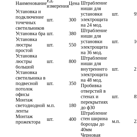
Ед.
Штрабление
Наименование
Цена
измерения
ниши для
Установка и
установки
шт.
9
подключение
электрощита
шт.
300
точечных
на 24 мод.
светильников
Штрабление
Установка бра
шт.
380
ниши для
Установка
установки
шт.
1
люстры
шт.
550
электрощита
простой
на 36 мод.
Установка
Штрабление
люстры
шт.
800
ниши для
большой
внутреннего
шт.
2
Установка
электрощита
светильника в
на 48 мод.
подвесной
шт.
350
Пробивка
потолок
отверстий в
офисы
стенах и
шт.
8
Монтаж
перекрытиях
светодиодной
м.п.
180
до ф30
ленты
Штрабление
Монтаж
стен ширина
шт.
400
м.п.
2
прожектора
борозды до
40мм
Черновая