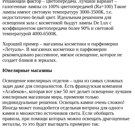
Решающий фактор – цветопередача. Лучший вариант –
галогенные лампы со 100% цветопередачей (Ra=100) Такие
лампы имеют световую температуру 3000-3500К, т.е.
недостаточно белый цвет. Идеальным решением для
освещения зала с косметикой бьудут лампы De Lux с
коэффициентом цветопередачи более 90% и световой
температурой 4000-6500К.
Хороший пример – магазины косметики и парфюмерии
«Летуаль». В магазинах косметики и парфюмерии
рекомендовано рассеянное, мягкое освещение, которое не
создает бликов в зеркалах.
Ювелирные магазины
Освещение ювелирных отделов – одна из самых сложных
задач даже для специалистов. Есть французская компания
«Агабеков», которая вот уже 50 лет делает освещение лучшим
ювелирным магазинам мира, применяя только
индивидуальные решения. Освещать камни очень сложно!
Иногда может понадобится отдельная витрина для одного
камня и множество источников света. Если обобщить
правила, при помощи которых можно освещать драгоценные
металлы, то это будет выглядеть примерно так: