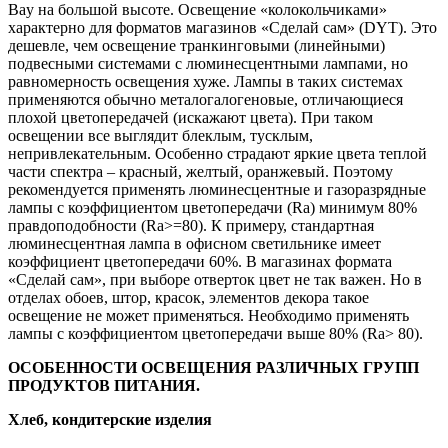
Bay на большой высоте. Освещение «колокольчиками»
характерно для форматов магазинов «Сделай сам» (DYT). Это
дешевле, чем освещение транкинговыми (линейными)
подвесными системами с люминесцентными лампами, но
равномерность освещения хуже. Лампы в таких системах
применяются обычно металогалогеновые, отличающиеся
плохой цветопередачей (искажают цвета). При таком
освещении все выглядит блеклым, тусклым,
непривлекательным. Особенно страдают яркие цвета теплой
части спектра – красный, желтый, оранжевый. Поэтому
рекомендуется применять люминесцентные и газоразрядные
лампы с коэффициентом цветопередачи (Ra) минимум 80%
правдоподобности (Ra>=80). К примеру, стандартная
люминесцентная лампа в офисном светильнике имеет
коэффициент цветопередачи 60%. В магазинах формата
«Сделай сам», при выборе отверток цвет не так важен. Но в
отделах обоев, штор, красок, элементов декора такое
освещение не может применяться. Необходимо применять
лампы с коэффициентом цветопередачи выше 80% (Ra> 80).
ОСОБЕННОСТИ ОСВЕЩЕНИЯ РАЗЛИЧНЫХ ГРУПП
ПРОДУКТОВ ПИТАНИЯ.
Хлеб, кондитерские изделия