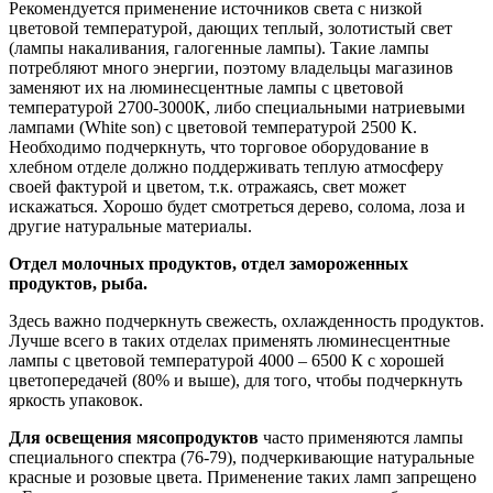
Рекомендуется применение источников света с низкой
цветовой температурой, дающих теплый, золотистый свет
(лампы накаливания, галогенные лампы). Такие лампы
потребляют много энергии, поэтому владельцы магазинов
заменяют их на люминесцентные лампы с цветовой
температурой 2700-3000К, либо специальными натриевыми
лампами (White son) c цветовой температурой 2500 К.
Необходимо подчеркнуть, что торговое оборудование в
хлебном отделе должно поддерживать теплую атмосферу
своей фактурой и цветом, т.к. отражаясь, свет может
искажаться. Хорошо будет смотреться дерево, солома, лоза и
другие натуральные материалы.
Отдел молочных продуктов, отдел замороженных
продуктов, рыба.
Здесь важно подчеркнуть свежесть, охлажденность продуктов.
Лучше всего в таких отделах применять люминесцентные
лампы с цветовой температурой 4000 – 6500 К с хорошей
цветопередачей (80% и выше), для того, чтобы подчеркнуть
яркость упаковок.
Для освещения мясопродуктов
часто применяются лампы
специального спектра (76-79), подчеркивающие натуральные
красные и розовые цвета. Применение таких ламп запрещено