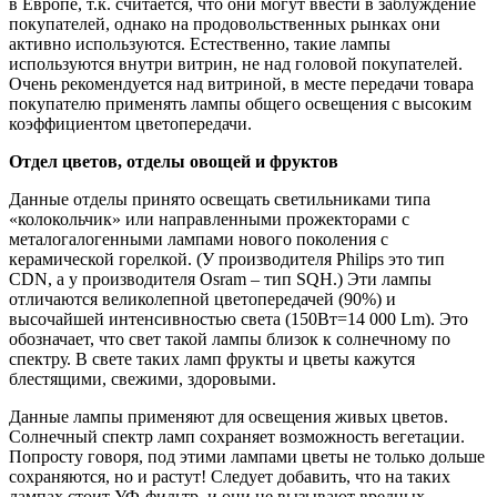
в Европе, т.к. считается, что они могут ввести в заблуждение
покупателей, однако на продовольственных рынках они
активно используются. Естественно, такие лампы
используются внутри витрин, не над головой покупателей.
Очень рекомендуется над витриной, в месте передачи товара
покупателю применять лампы общего освещения с высоким
коэффициентом цветопередачи.
Отдел цветов, отделы овощей и фруктов
Данные отделы принято освещать светильниками типа
«колокольчик» или направленными прожекторами с
металогалогенными лампами нового поколения с
керамической горелкой. (У производителя Philips это тип
CDN, а у производителя Osram – тип SQH.) Эти лампы
отличаются великолепной цветопередачей (90%) и
высочайшей интенсивностью света (150Вт=14 000 Lm). Это
обозначает, что свет такой лампы близок к солнечному по
спектру. В свете таких ламп фрукты и цветы кажутся
блестящими, свежими, здоровыми.
Данные лампы применяют для освещения живых цветов.
Солнечный спектр ламп сохраняет возможность вегетации.
Попросту говоря, под этими лампами цветы не только дольше
сохраняются, но и растут! Следует добавить, что на таких
лампах стоит УФ-фильтр, и они не вызывают вредных