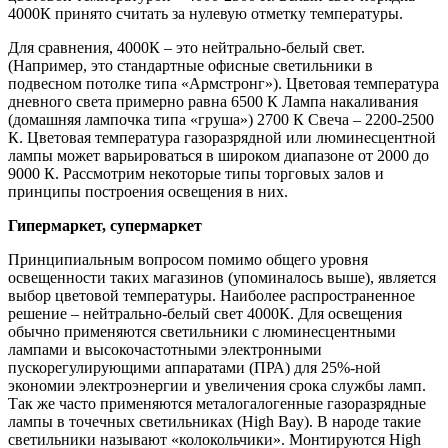
4000К принято считать за нулевую отметку температуры.
Для сравнения, 4000К – это нейтрально-белый свет.
(Например, это стандартные офисные светильники в
подвесном потолке типа «Армстронг»). Цветовая температура
дневного света примерно равна 6500 К Лампа накаливания
(домашняя лампочка типа «груша») 2700 К Свеча – 2200-2500
К. Цветовая температура газоразрядной или люминесцентной
лампы может варьироваться в широком диапазоне от 2000 до
9000 К. Рассмотрим некоторые типы торговых залов и
принципы построения освещения в них.
Гипермаркет, супермаркет
Принципиальным вопросом помимо общего уровня
освещенности таких магазинов (упоминалось выше), является
выбор цветовой температуры. Наиболее распространенное
решение – нейтрально-белый свет 4000К. Для освещения
обычно применяются светильники с люминесцентными
лампами и высокочастотными электронными
пускорегулирующими аппаратами (ПРА) для 25%-ной
экономии электроэнергии и увеличения срока службы ламп.
Так же часто применяются металогалогенные газоразрядные
лампы в точечных светильниках (High Bay). В народе такие
светильники называют «колокольчики». Монтируются High